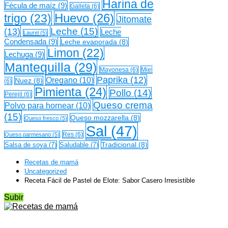
Harina de
Fécula de maíz
(9)
Galleta
(6)
Huevo
(26)
trigo
(23)
Jitomate
Leche
(15)
(13)
Leche
Laurel
(5)
Condensada
(9)
Leche evaporada
(8)
Limon
(22)
Lechuga
(9)
Mantequilla
(29)
Mayonesa
(6)
Miel
Paprika
(12)
Oregano
(10)
Nuez
(8)
(6)
Pimienta
(24)
Pollo
(14)
Perejil
(6)
Queso crema
Polvo para hornear
(10)
(15)
Queso mozzarella
(8)
Queso fresco
(5)
Sal
(47)
Res
(6)
Queso parmesano
(5)
Tradicional
(8)
Salsa de soya
(7)
Saludable
(7)
Recetas de mamá
Uncategorized
Receta Fácil de Pastel de Elote: Sabor Casero Irresistible
Subir