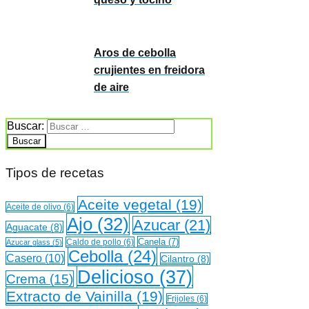
Aros de cebolla
crujientes en freidora
de aire
Buscar:
Tipos de recetas
Aceite vegetal
(19)
Aceite de olivo
(6)
Ajo
(32)
Azucar
(21)
Aguacate
(8)
Canela
(7)
Caldo de pollo
(6)
Azucar glass
(5)
Cebolla
(24)
Casero
(10)
Cilantro
(8)
Delicioso
(37)
Crema
(15)
Extracto de Vainilla
(19)
Frijoles
(6)